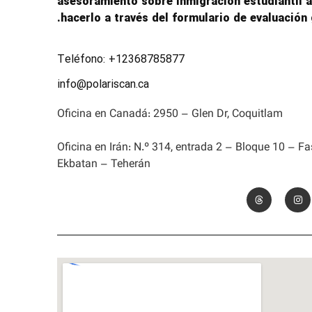
asesoramiento sobre inmigración estudiantil 
hacerlo a través del formulario de evaluación g
Teléfono: +12368785877
info@polariscan.ca
Oficina en Canadá: 2950 – Glen Dr, Coquitlam
Oficina en Irán: N.º 314, entrada 2 – Bloque 10 – F
Ekbatan – Teherán