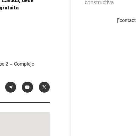
a Canadá, debe
constructiva.
ratuita.
ase 2 – Complejo