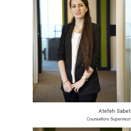
Homeira GhaedSharafi
Atefeh Sabet
Counsellors Supervisor