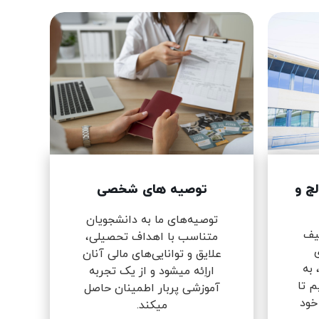
لج و
توصیه های شخصی
توصیه‌های ما به دانشجویان
طیف
متناسب با اهداف تحصیلی،
ی
علایق و توانایی‌های مالی آنان
 به
اراِئه میشود و از یک تجربه
م تا
آموزشی پربار اطمینان حاصل
خود
میکند.