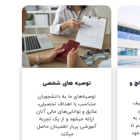
لج و
توصیه های شخصی
توصیه‌های ما به دانشجویان
طیف
متناسب با اهداف تحصیلی،
ی
علایق و توانایی‌های مالی آنان
 به
اراِئه میشود و از یک تجربه
م تا
آموزشی پربار اطمینان حاصل
خود
میکند.