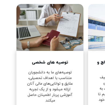
لج و
توصیه های شخصی
توصیه‌های ما به دانشجویان
طیف
متناسب با اهداف تحصیلی،
ی
علایق و توانایی‌های مالی آنان
 به
اراِئه میشود و از یک تجربه
م تا
آموزشی پربار اطمینان حاصل
خود
میکند.